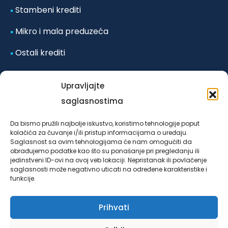
Stambeni krediti
Mikro i mala preduzeća
Ostali krediti
Odluka o posebnim mjerama koje se primjenjuju u
Upravljajte
vanrednim okolnostima-poplave iz
saglasnostima
oktobra/listopada 2024. godine za klijente LOK
Da bismo pružili najbolje iskustvo, koristimo tehnologije poput
mikrokreditne fondacije Sarajevo u Federaciji Bosne i
kolačića za čuvanje i/ili pristup informacijama o uređaju.
Saglasnost sa ovim tehnologijama će nam omogućiti da
Hercegovine, broj 4953/03/24 od 25.10.2024. godine.
obrađujemo podatke kao što su ponašanje pri pregledanju ili
jedinstveni ID-ovi na ovoj veb lokaciji. Nepristanak ili povlačenje
saglasnosti može negativno uticati na određene karakteristike i
funkcije.
Prihvati
Copyright 1997.- 2024. Sva prava pridržana. Created by