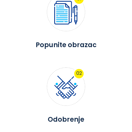
Popunite obrazac
02
Odobrenje