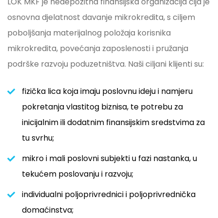
LOK MKF je nedepozitna finansijska organizacija čija je
osnovna djelatnost davanje mikrokredita, s ciljem
poboljšanja materijalnog položaja korisnika
mikrokredita, povećanja zaposlenosti i pružanja
podrške razvoju poduzetništva. Naši ciljani klijenti su:
fizička lica koja imaju poslovnu ideju i namjeru
pokretanja vlastitog biznisa, te potrebu za
inicijalnim ili dodatnim finansijskim sredstvima za
tu svrhu;
mikro i mali poslovni subjekti u fazi nastanka, u
tekućem poslovanju i razvoju;
individualni poljoprivrednici i poljoprivrednička
domaćinstva;