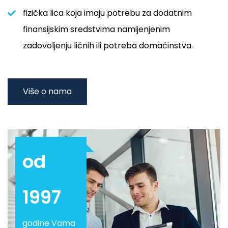
fizička lica koja imaju potrebu za dodatnim
finansijskim sredstvima namijenjenim
zadovoljenju ličnih ili potreba domaćinstva.
Više o nama
od
1997
godine Vama