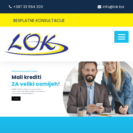
+387 33 564 200
info@lok.ba
BESPLATNE KONSULTACIJE
Mikrokreditna fondacija LOK Sarajevo
Mali krediti
ZA veliki osmijeh!
LOK MKF od 1997.godine omogućava svima,
onima kojima finansijska sredstva nisu dostupna,
da dođu do potrebnih sredstava.
O NAMA