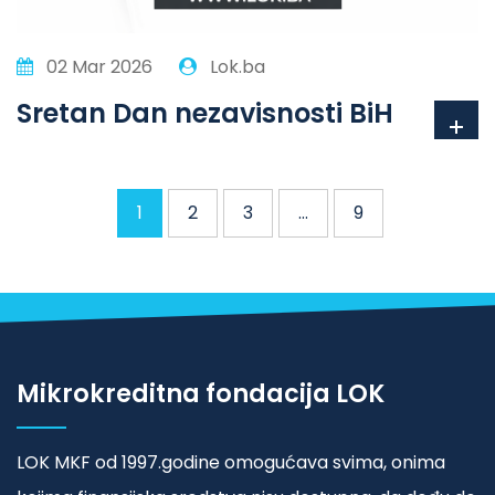
02 Mar 2026
Lok.ba
Sretan Dan nezavisnosti BiH
1
2
3
…
9
Mikrokreditna fondacija LOK
LOK MKF od 1997.godine omogućava svima, onima