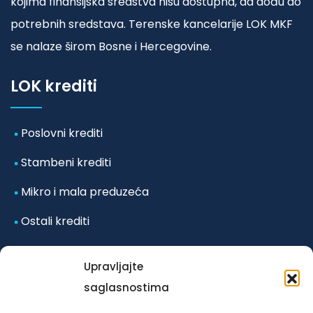
kojima finansijska sredstva nisu dostupna, da dođu do
potrebnih sredstava. Terenske kancelarije LOK MKF
se nalaze širom Bosne i Hercegovine.
LOK krediti
Poslovni krediti
Stambeni krediti
Mikro i mala preduzeća
Ostali krediti
Odluka o posebnim mjerama koje se primjenjuju u
Upravljajte
vanrednim okolnostima-poplave iz
saglasnostima
oktobra/listopada 2024. godine za klijente LOK