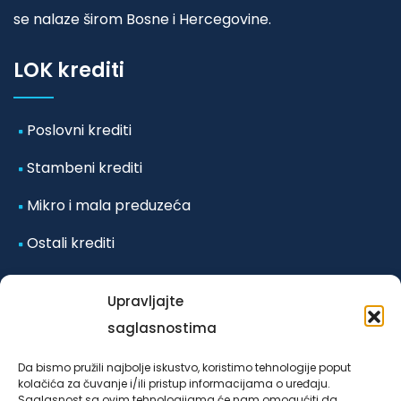
se nalaze širom Bosne i Hercegovine.
LOK krediti
Poslovni krediti
Stambeni krediti
Mikro i mala preduzeća
Ostali krediti
Odluka o posebnim mjerama koje se primjenjuju u
Upravljajte
vanrednim okolnostima-poplave iz
saglasnostima
oktobra/listopada 2024. godine za klijente LOK
Da bismo pružili najbolje iskustvo, koristimo tehnologije poput
mikrokreditne fondacije Sarajevo u Federaciji Bosne i
kolačića za čuvanje i/ili pristup informacijama o uređaju.
Saglasnost sa ovim tehnologijama će nam omogućiti da