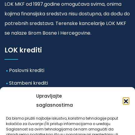
LOK MKF od 1997.godine omogućava svima, onima
kojima finansijska sredstva nisu dostupna, da dođu do
potrebnih sredstava. Terenske kancelarije LOK MKF
se nalaze širom Bosne i Hercegovine.
LOK krediti
Poslovni krediti
Stambeni krediti
Mikro i mala preduzeća
Upravljajte
saglasnostima
Ostali krediti
Da bismo pružili najbolje iskustvo, koristimo tehnologije poput
kolačića za čuvanje i/ili pristup informacijama o uređaju.
Odluka o posebnim mjerama koje se primjenjuju u
Saglasnost sa ovim tehnologijama će nam omogućiti da
obrađujemo podatke kao što su ponašanje pri pregledanju ili