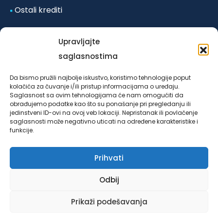
Ostali krediti
Odluka o posebnim mjerama koje se primjenjuju u
Upravljajte
vanrednim okolnostima-poplave iz
saglasnostima
oktobra/listopada 2024. godine za klijente LOK
Da bismo pružili najbolje iskustvo, koristimo tehnologije poput
mikrokreditne fondacije Sarajevo u Federaciji Bosne i
kolačića za čuvanje i/ili pristup informacijama o uređaju.
Saglasnost sa ovim tehnologijama će nam omogućiti da
Hercegovine, broj 4953/03/24 od 25.10.2024. godine.
obrađujemo podatke kao što su ponašanje pri pregledanju ili
jedinstveni ID-ovi na ovoj veb lokaciji. Nepristanak ili povlačenje
saglasnosti može negativno uticati na određene karakteristike i
funkcije.
Prihvati
Copyright 1997.- 2024. Sva prava pridržana. Created by
Articoolisan
Odbij
Opšti uslovi poslovanja LOK MK
Politika zaštite privatnosti
Prikaži podešavanja
Politika kolačića (EU)