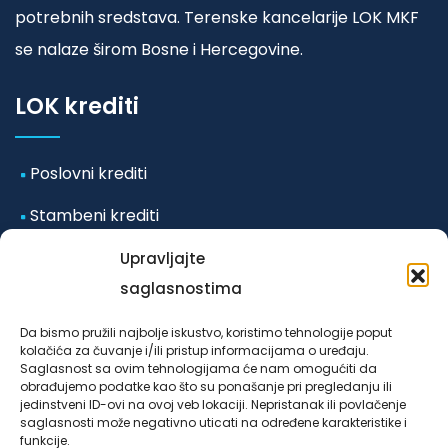
potrebnih sredstava. Terenske kancelarije LOK MKF
se nalaze širom Bosne i Hercegovine.
LOK krediti
Poslovni krediti
Stambeni krediti
Mikro i mala preduzeća
Upravljajte
saglasnostima
Ostali krediti
Da bismo pružili najbolje iskustvo, koristimo tehnologije poput
kolačića za čuvanje i/ili pristup informacijama o uređaju.
Odluka o posebnim mjerama koje se primjenjuju u
Saglasnost sa ovim tehnologijama će nam omogućiti da
obrađujemo podatke kao što su ponašanje pri pregledanju ili
vanrednim okolnostima-poplave iz
jedinstveni ID-ovi na ovoj veb lokaciji. Nepristanak ili povlačenje
oktobra/listopada 2024. godine za klijente LOK
saglasnosti može negativno uticati na određene karakteristike i
funkcije.