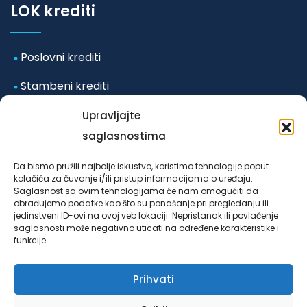
LOK krediti
Poslovni krediti
Stambeni krediti
Mikro i mala preduzeća
Upravljajte
saglasnostima
Ostali krediti
Da bismo pružili najbolje iskustvo, koristimo tehnologije poput
kolačića za čuvanje i/ili pristup informacijama o uređaju.
Odluka o posebnim mjerama koje se primjenjuju u
Saglasnost sa ovim tehnologijama će nam omogućiti da
obrađujemo podatke kao što su ponašanje pri pregledanju ili
vanrednim okolnostima-poplave iz
jedinstveni ID-ovi na ovoj veb lokaciji. Nepristanak ili povlačenje
oktobra/listopada 2024. godine za klijente LOK
saglasnosti može negativno uticati na određene karakteristike i
funkcije.
mikrokreditne fondacije Sarajevo u Federaciji Bosne i
Hercegovine, broj 4953/03/24 od 25.10.2024. godine.
Prihvati