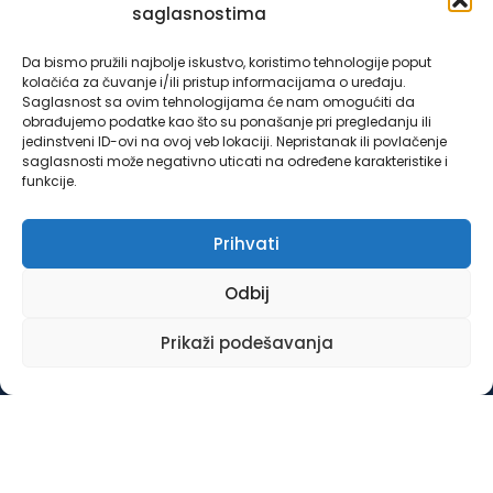
saglasnostima
Ostali krediti
Da bismo pružili najbolje iskustvo, koristimo tehnologije poput
kolačića za čuvanje i/ili pristup informacijama o uređaju.
Odluka o posebnim mjerama koje se primjenjuju u
Saglasnost sa ovim tehnologijama će nam omogućiti da
obrađujemo podatke kao što su ponašanje pri pregledanju ili
vanrednim okolnostima-poplave iz
jedinstveni ID-ovi na ovoj veb lokaciji. Nepristanak ili povlačenje
oktobra/listopada 2024. godine za klijente LOK
saglasnosti može negativno uticati na određene karakteristike i
funkcije.
mikrokreditne fondacije Sarajevo u Federaciji Bosne i
Hercegovine, broj 4953/03/24 od 25.10.2024. godine.
Prihvati
Odbij
Prikaži podešavanja
Copyright 1997.- 2024. Sva prava pridržana. Created by
Articoolisan
Opšti uslovi poslovanja LOK MK
Politika zaštite privatnosti
Politika kolačića (EU)