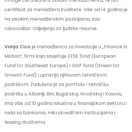
mnoge certifikate iz oblasti menadžmenta, te ISO
certifikat za menadžera kvalitete. Više od 14 godina je
na visokim menadžerskim pozicijama, kao
rukovodilac Odjeljenja za ljudske resurse.
Vanja Cico
je menadžerica za investicije u „Finance in
Motion“, firmi koja savjetuje EFSE fond (European
Fund for Southeast Europe) i GGF fond (Green for
Growth Fund) i upravlja njihovom tehničkom
podrškom. Zadužena je za portfolio i tehničku
podršku u Albaniji, BiH, Bugarskoj, Hrvatskoj i Kosovu.
Ima više od 10 godina iskustva u finansijskom sektoru i
rada sa bankama, mikrokreditnim institucijama i
leasing društvima.