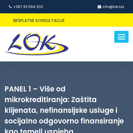
+387 33 564 200
info@lok.ba
BESPLATNE KONSULTACIJE
PANEL 1 – Više od
mikrokreditiranja: Zaštita
klijenata, nefinansijske usluge i
socijalno odgovorno finansiranje
kao temelj uspjeha