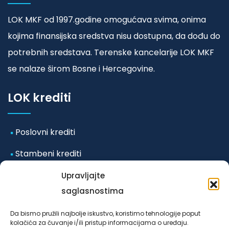
LOK MKF od 1997.godine omogućava svima, onima
kojima finansijska sredstva nisu dostupna, da dođu do
potrebnih sredstava. Terenske kancelarije LOK MKF
se nalaze širom Bosne i Hercegovine.
LOK krediti
Poslovni krediti
Stambeni krediti
Mikro i mala preduzeća
Upravljajte
saglasnostima
Ostali krediti
Da bismo pružili najbolje iskustvo, koristimo tehnologije poput
kolačića za čuvanje i/ili pristup informacijama o uređaju.
Odluka o posebnim mjerama koje se primjenjuju u