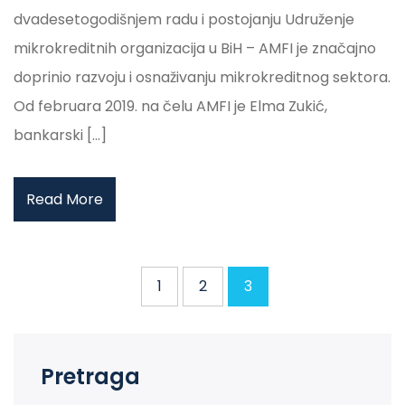
dvadesetogodišnjem radu i postojanju Udruženje
mikrokreditnih organizacija u BiH – AMFI je značajno
doprinio razvoju i osnaživanju mikrokreditnog sektora.
Od februara 2019. na čelu AMFI je Elma Zukić,
bankarski […]
Read More
1
2
3
Pretraga